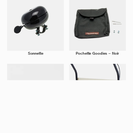
Sonnette
Pochette Goodies – Noir
Rétroviseur avec support
Sacoche de guidon