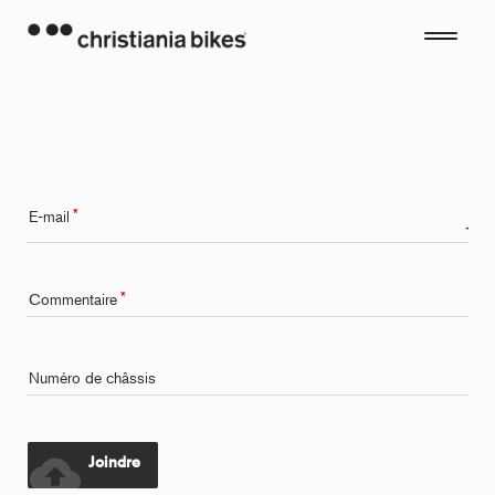
Aller
au
contenu
E-mail
e-mail
Commentaire
Numéro de châssis
cloud_upload
Joindre