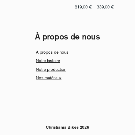
Fourchette
219,00
€
–
339,00
€
de
prix
:
À propos de nous
de
219,00
€
À propos de nous
à
Notre histoire
339,00
€
Notre production
Nos matériaux
Christiania Bikes 2026