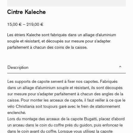
Cintre Kaleche
Fourchette
15,00
€
–
219,00
€
de
Les étriers Kaleche sont fabriqués dans un alliage d'aluminium
prix
souple et résistant, et découpés sur mesure pour s'adapter
:
parfaitement à chacun des coins de la caisse.
de
15,00
€
Description
à
219,00
€
Les supports de capote servent à fixer nos capotes. Fabriqués
dans un alliage d'aluminium souple et résistant, ils sont découpés
sur mesure pour s'adapter parfaitement à chacun des angles de la
caisse. Pour monter les arceaux de capote, il faut veiller à ce que le
vélo Christiania soit toujours garé avec le frein de stationnement
enclenché.
Lors du montage des arceaux de la capote Bugatti, placez d'abord
un arceau dans le coin du coffre près du guidon, puis enfoncez-le
dans le coin avant du coffre. Lorsque vous utilisez la capote