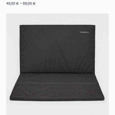
Fourchette
49,00
€
–
69,00
€
de
prix
:
de
49,00
€
à
69,00
€