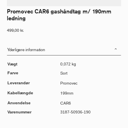
Promovec CAR6 gashåndtag m/ 190mm
ledning
499,00
kr.
Yderligere information
Vægt
0,072 kg
Farve
Sort
Leverandør
Promovec
Kabellængde
199mm
Anvendelse
CAR6
Varenummer
3187-50936-190