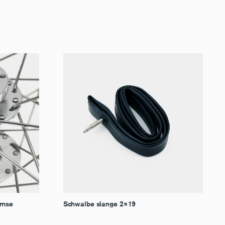
remse
Schwalbe slange 2×19