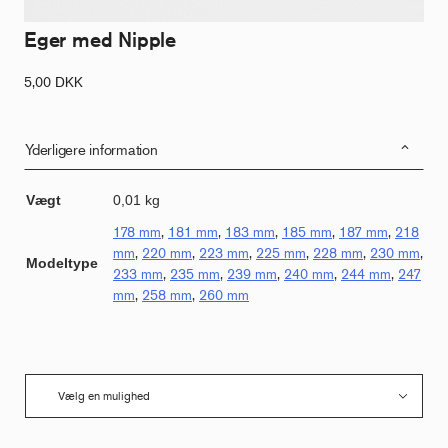
Eger med Nipple
5,00
DKK
Yderligere information
Vægt
0,01 kg
178 mm
,
181 mm
,
183 mm
,
185 mm
,
187 mm
,
218
mm
,
220 mm
,
223 mm
,
225 mm
,
228 mm
,
230 mm
,
Modeltype
233 mm
,
235 mm
,
239 mm
,
240 mm
,
244 mm
,
247
mm
,
258 mm
,
260 mm