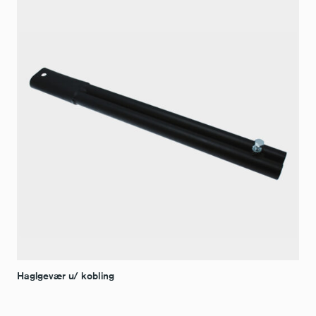
Haglgevær u/ kobling