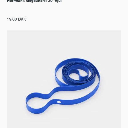
Herrmans fælgbånd til 20″ hjul
19,00
DKK