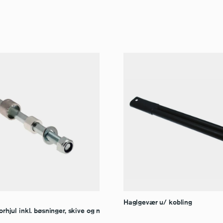
Haglgevær u/ kobling
forhjul inkl. bøsninger, skive og møtrik