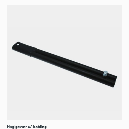
Haglgevær u/ kobling