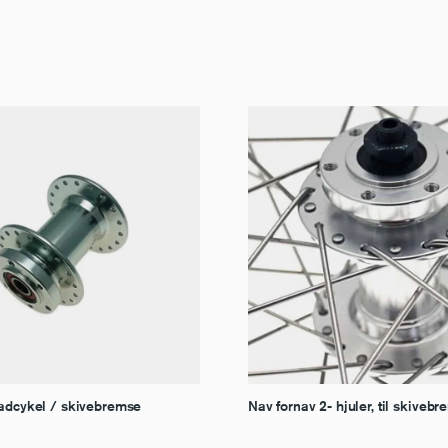
ladcykel / skivebremse
Nav fornav 2- hjuler, til skiveb