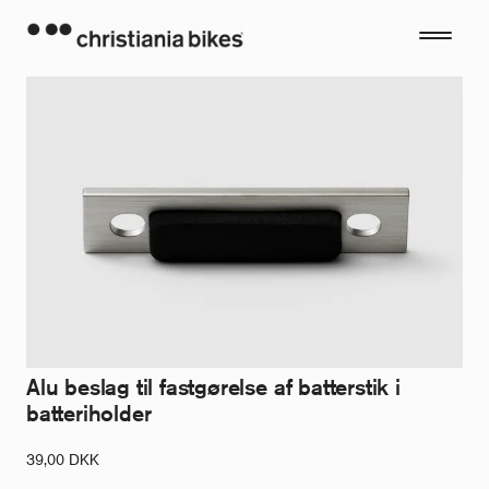
Skip
to
content
Alu beslag til fastgørelse af batterstik i
batteriholder
39,00
DKK