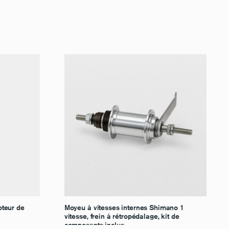
oteur de
Moyeu à vitesses internes Shimano 1
vitesse, frein à rétropédalage, kit de
composants inclus