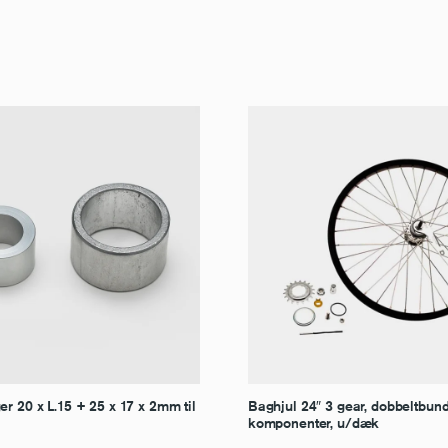
r 20 x L.15 + 25 x 17 x 2mm til
Baghjul 24″ 3 gear, dobbeltbunde
komponenter, u/dæk