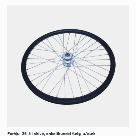
Forhjul 26″ til skive, enkeltbundet fælg, u/dæk