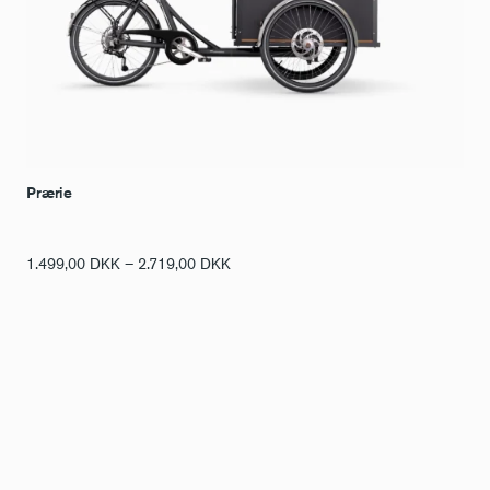
Prærie
Prisinterval:
1.499,00
DKK
–
2.719,00
DKK
1.499,00 DKK
til
2.719,00 DKK