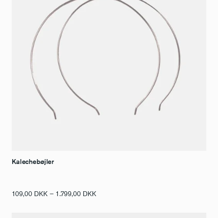
Kalechebøjler
Prisinterval:
109,00
DKK
–
1.799,00
DKK
109,00 DKK
til