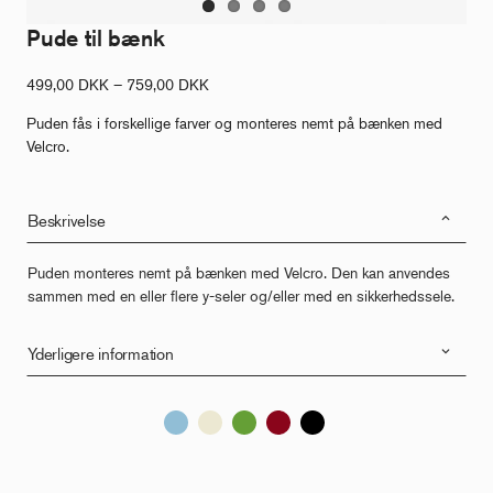
Pude til bænk
Prisinterval:
499,00
DKK
–
759,00
DKK
499,00 DKK
Puden fås i forskellige farver og monteres nemt på bænken med
til
Velcro.
759,00 DKK
Beskrivelse
Puden monteres nemt på bænken med Velcro. Den kan anvendes
sammen med en eller flere y-seler og/eller med en sikkerhedssele.
Yderligere information