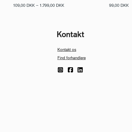
Prisinterval:
109,00
DKK
–
1.799,00
DKK
99,00
DKK
109,00 DKK
til
1.799,00 DKK
Kontakt
Kontakt os
Find forhandlere