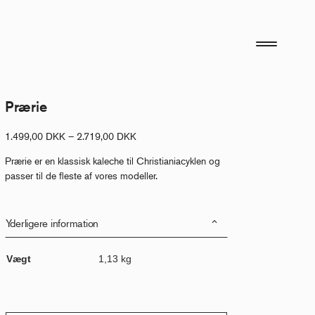
Prærie
Prisinterval:
1.499,00
DKK
–
2.719,00
DKK
1.499,00 DKK
Prærie er en klassisk kaleche til Christianiacyklen og
til
passer til de fleste af vores modeller.
2.719,00 DKK
Yderligere information
Vægt
1,13 kg