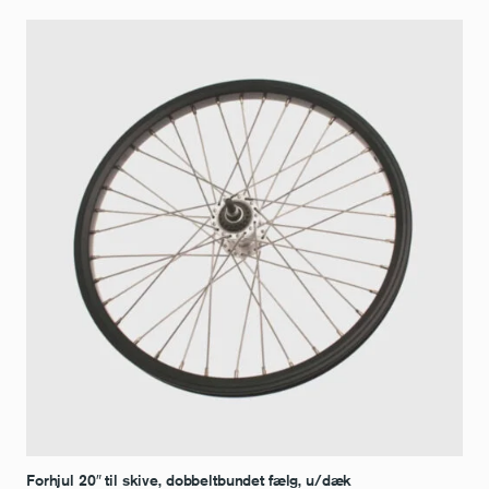
Forhjul 20″ til skive, dobbeltbundet fælg, u/dæk