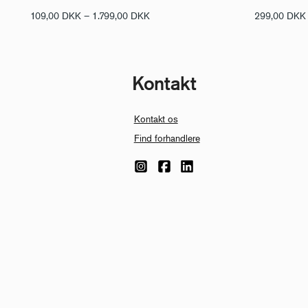
Prisinterval:
109,00
DKK
–
1.799,00
DKK
299,00
DKK
109,00 DKK
til
1.799,00 DKK
Kontakt
Kontakt os
Find forhandlere