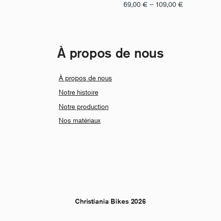
Fourchette
69,00
€
–
109,00
€
de
prix
:
À propos de nous
de
69,00
€
À propos de nous
à
Notre histoire
109,00
€
Notre production
Nos matériaux
Christiania Bikes 2026