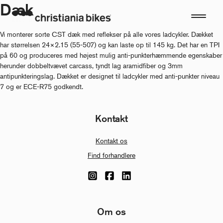
Dæk
Skip
to
content
Vi monterer sorte CST dæk med reflekser på alle vores ladcykler. Dækket
har størrelsen 24×2.15 (55-507) og kan laste op til 145 kg. Det har en TPI
på 60 og produceres med højest mulig anti-punkterhæmmende egenskaber
herunder dobbeltvævet carcass, tyndt lag aramidfiber og 3mm
antipunkteringslag. Dækket er designet til ladcykler med anti-punkter niveau
7 og er ECE-R75 godkendt.
Kontakt
Kontakt os
Find forhandlere
Om os