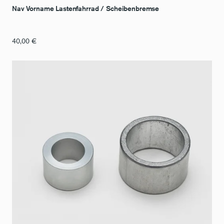
Nav Vorname Lastenfahrrad / Scheibenbremse
40,00
€