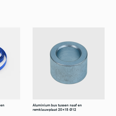
len
Aluminium bus tussen naaf en
remklauwplaat 20×15 Ø12