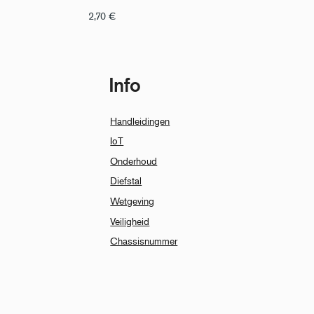
2,70
€
Info
Handleidingen
IoT
Onderhoud
Diefstal
Wetgeving
Veiligheid
Chassisnummer