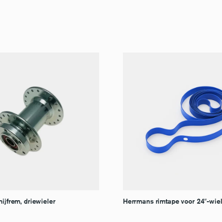
hijfrem, driewieler
Herrmans rimtape voor 24″-wie