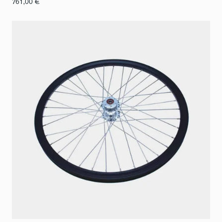
761,00
€