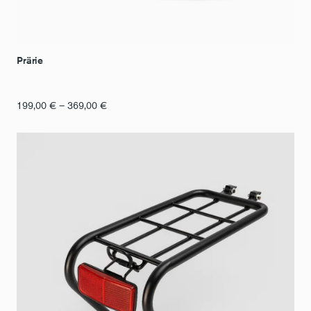
Prärie
Preisspanne:
199,00
€
–
369,00
€
199,00
€
bis
369,00
€