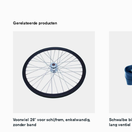
Gerelateerde producten
Voorwiel 26″ voor schijfrem, enkelwandig,
Schwalbe bi
zonder band
lang ventiel