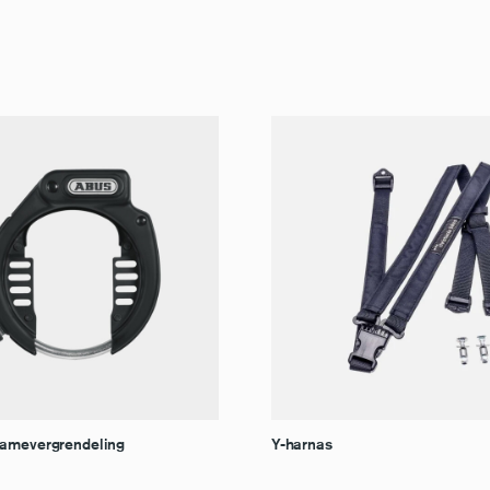
ramevergrendeling
Y-harnas