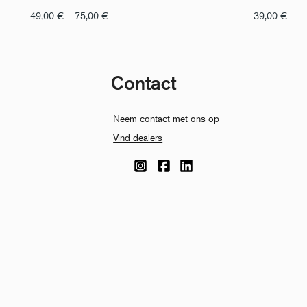
Prijsklasse:
49,00
€
–
75,00
€
39,00
€
€
49,00
tot
€
Contact
75,00
Neem contact met ons op
Vind dealers