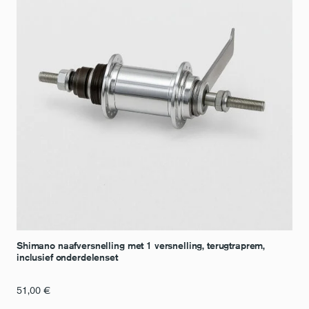
Shimano naafversnelling met 1 versnelling, terugtraprem,
inclusief onderdelenset
51,00
€