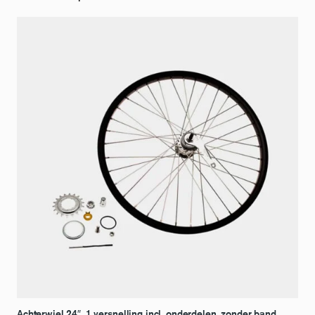
Achterwiel 24″, 1 versnelling incl. onderdelen, zonder band