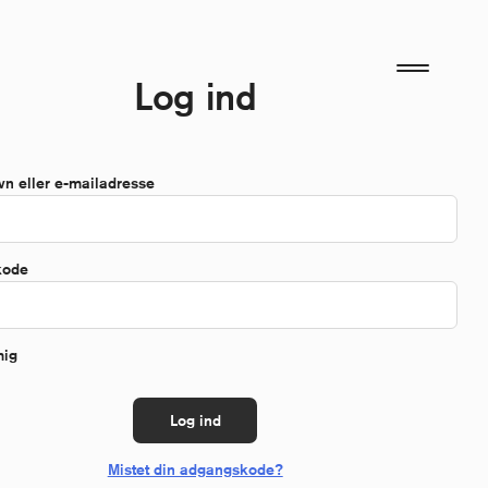
Log ind
Påkrævet
vn eller e-mailadresse
Påkrævet
kode
mig
Log ind
Mistet din adgangskode?