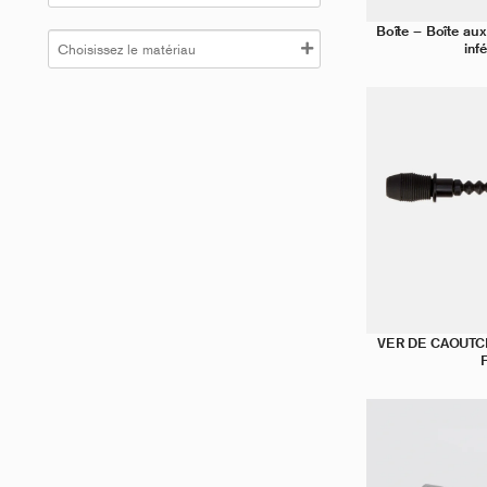
r
Boîte – Boîte aux
inf
VER DE CAOUTC
F