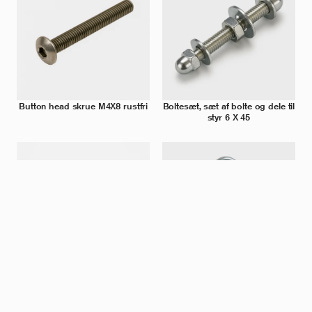
Button head skrue M4X8 rustfri
Boltesæt, sæt af bolte og dele til
styr 6 X 45
Simplex hage 40mm
Hårnålesplit Type L 2.0 FZB