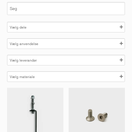
S
ø
g