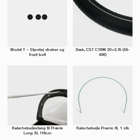
Model T – Styretøj streber og
Dæk, CST C1996 20×2.15 (55-
front bolt
406)
Kalechebøjlestang til Prærie
Kalechebøjle Prærie XL 1 stk
Long XL 119cm