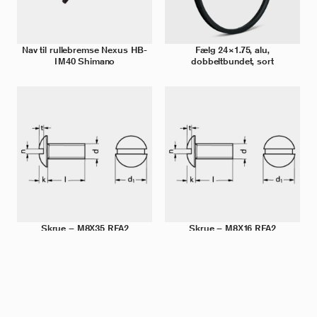
Nav til rullebremse Nexus HB-
Fælg 24×1.75, alu,
IM40 Shimano
dobbeltbundet, sort
Skrue – M8X35 RFA2
Skrue – M8X16 RFA2
MASKINSKRUE FRH
MASKINSKRUE FRH