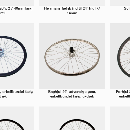
20″x 2 / 40mm lang
Herrmans fælgbånd til 24″ hjul //
Sch
ntil
14mm
ve, enkeltbundet fælg,
Baghjul 26″ udvendige gear,
Forhjul 
dæk
enkeltbundet fælg, u/dæk
enkel