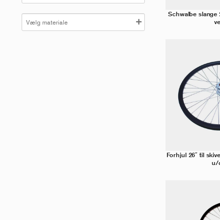
Schwalbe slange 
ve
Forhjul 26″ til ski
u/