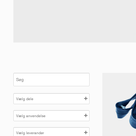
S
ø
g