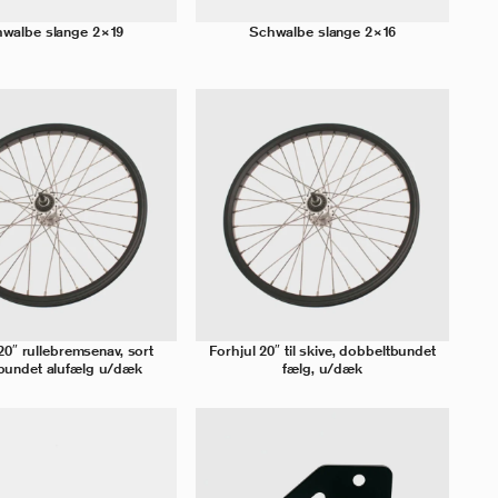
walbe slange 2×19
Schwalbe slange 2×16
20″ rullebremsenav, sort
Forhjul 20″ til skive, dobbeltbundet
tbundet alufælg u/dæk
fælg, u/dæk