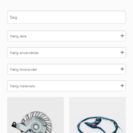
S
ø
g